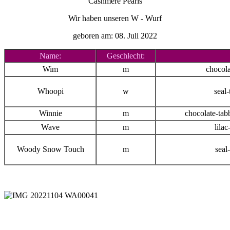
Cashmere Pearls
Wir haben unseren W - Wurf
geboren am: 08. Juli 2022
Name:
Geschlecht:
Wim
m
chocola
Whoopi
w
seal
Winnie
m
chocolate-tab
Wave
m
lilac
Woody Snow Touch
m
seal